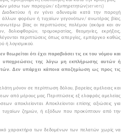
ρίς προηγούμενη ειδοποίηση και κατά την κρίση μας.
 ιών μέσω των παροχών/ εξυπηρετητών(servers)
υ Διαδικτύου ή εν γένει αδυναμία κατά την παροχή
τα άλλων φορέων ή τυχαίων γεγονότων/ ανωτέρας βίας.
 ανωτέρω βίας οι περιπτώσεις πολέμου (ακόμα και αν
ν, δολιοφθορών, τρομοκρατίας, θεομηνίες, εκρήξεις,
αλέγονται περιπτώσεις όπως απεργίες, εμπάργκο καθώς
ύ ή λογισμικού.
ν θεωρείται ότι έχει παραβιάσει τις εκ του νόμου και
 υποχρεώσεις της λόγω μη εκπλήρωσης αυτών ή
τών. Δεν υπάρχει κάποια αποζημίωση ως προς τις
πελάτη μόνον σε περίπτωση δόλου, βαρείας αμέλειας και
ων από μέρους μας. Περιπτώσεις εξ ελαφράς αμελείας
ων αποκλείονται. Αποκλείονται επίσης αξιώσεις για
ή τυχαίων ζημιών, ή εξόδων που προκύπτουν από την
ωπικό χαρακτήρα των δεδομένων των πελατών χωρίς να