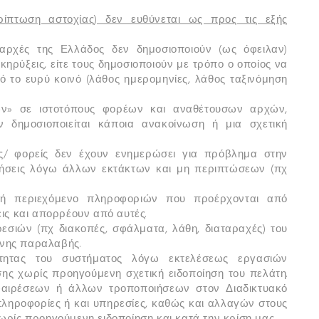
ρίπτωση αστοχίας) δεν ευθύνεται ως προς τις εξής
αρχές της Ελλάδος δεν δημοσιοποιούν (ως όφειλαν)
ηρύξεις, είτε τους δημοσιοποιούν με τρόπο ο οποίος να
 το ευρύ κοινό (λάθος ημερομηνίες, λάθος ταξινόμηση
ών» σε ιστοτόπους φορέων και αναθέτουσων αρχών,
 δημοσιοποιείται κάποια ανακοίνωση ή μια σχετική
ς/ φορείς δεν έχουν ενημερώσει για πρόβλημα στην
ρήσεις λόγω άλλων εκτάκτων και μη περιπτώσεων (πχ
ή περιεχόμενο πληροφοριών που προέρχονται από
ις και απορρέουν από αυτές.
εσιών (πχ διακοπές, σφάλματα, λάθη, διαταραχές) του
ένης παραλαβής.
ότητας του συστήματος λόγω εκτελέσεως εργασιών
ης χωρίς προηγούμενη σχετική ειδοποίηση του πελάτη.
φαιρέσεων ή άλλων τροποποιήσεων στον Διαδικτυακό
ληροφορίες ή και υπηρεσίες, καθώς και αλλαγών στους