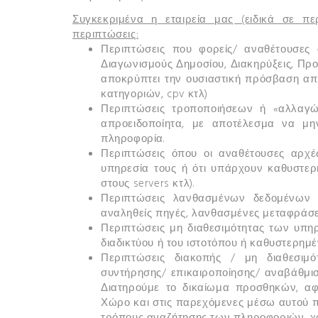
Συγκεκριμένα η εταιρεία μας (ειδικά σε πε
περιπτώσεις:
Περιπτώσεις που φορείς/ αναθέτουσες 
Διαγωνισμούς Δημοσίου, Διακηρύξεις, Προκ
αποκρύπτει την ουσιαστική πρόσβαση από
κατηγοριών, cpv κτλ)
Περιπτώσεις τροποποιήσεων ή «αλλαγ
απροειδοποίητα, με αποτέλεσμα να μην
πληροφορία.
Περιπτώσεις όπου οι αναθέτουσες αρχέ
υπηρεσία τους ή ότι υπάρχουν καθυστε
στους servers κτλ).
Περιπτώσεις λανθασμένων δεδομένων 
αναληθείς πηγές, λανθασμένες μεταφράσε
Περιπτώσεις μη διαθεσιμότητας των υπηρ
διαδικτύου ή του ιστοτόπου ή καθυστερημ
Περιπτώσεις διακοπής / μη διαθεσιμ
συντήρησης/ επικαιροποίησης/ αναβάθμισ
Διατηρούμε το δικαίωμα προσθηκών, α
Χώρο και στις παρεχόμενες μέσω αυτού π