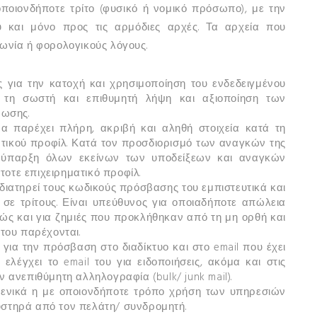
οποιονδήποτε τρίτο (φυσικό ή νομικό πρόσωπο), με την
 και μόνο προς τις αρμόδιες αρχές. Τα αρχεία που
νωνία ή φορολογικούς λόγους.
 για την κατοχή και χρησιμοποίηση του ενδεδειγμένου
ι τη σωστή και επιθυμητή λήψη και αξιοποίηση των
ωσης.
 παρέχει πλήρη, ακριβή και αληθή στοιχεία κατά τη
ματικού προφίλ. Κατά τον προσδιορισμό των αναγκών της
 η ύπαρξη όλων εκείνων των υποδείξεων και αναγκών
οτε επιχειρηματικό προφίλ.
ιατηρεί τους κωδικούς πρόσβασης του εμπιστευτικά και
σε τρίτους. Είναι υπεύθυνος για οποιαδήποτε απώλεια
ώς και για ζημιές που προκλήθηκαν από τη μη ορθή και
ου παρέχονται.
για την πρόσβαση στο διαδίκτυο και στο email που έχει
λέγχει το email του για ειδοποιήσεις, ακόμα και στις
 ανεπιθύμητη αλληλογραφία (bulk/ junk mail).
ενικά η με οποιονδήποτε τρόπο χρήση των υπηρεσιών
υστηρά από τον πελάτη/ συνδρομητή.