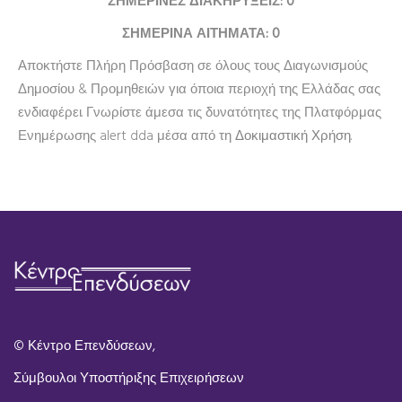
ΣΗΜΕΡΙΝΕΣ ΔΙΑΚΗΡΥΞΕΙΣ: 0
ΣΗΜΕΡΙΝΑ ΑΙΤΗΜΑΤΑ: 0
Αποκτήστε Πλήρη Πρόσβαση σε όλους τους Διαγωνισμούς
Δημοσίου & Προμηθειών για όποια περιοχή της Ελλάδας σας
ενδιαφέρει. Γνωρίστε άμεσα τις δυνατότητες της Πλατφόρμας
Ενημέρωσης alert dda μέσα από τη
Δοκιμαστική Χρήση
.
© Κέντρο Επενδύσεων,
Σύμβουλοι Υποστήριξης Επιχειρήσεων