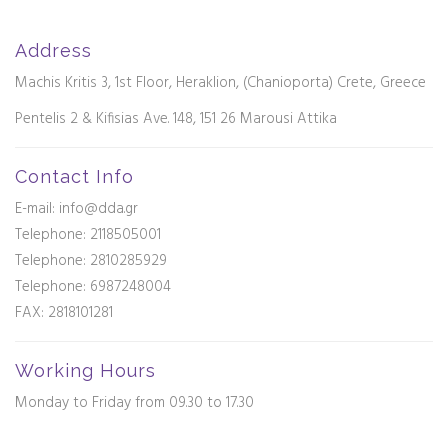
Address
Machis Kritis 3, 1st Floor, Heraklion, (Chanioporta) Crete, Greece
Pentelis 2 & Kifisias Ave. 148, 151 26 Marousi Attika
Contact Info
E-mail: info@dda.gr
Telephone:
2118505001
Telephone:
2810285929
Telephone: 6987248004
FAX: 2818101281
Working Hours
Monday to Friday from 09.30 to 17.30